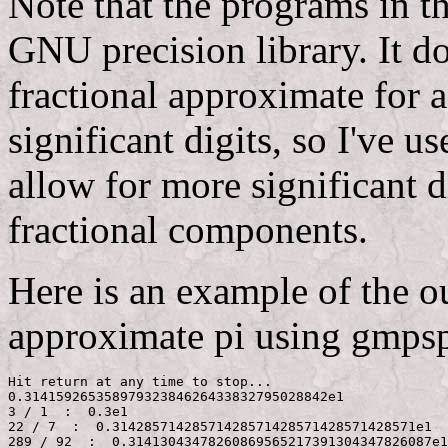
Note that the programs in t
GNU precision library. It do
fractional approximate for
significant digits, so I've 
allow for more significant d
fractional components.
Here is an example of the ou
approximate pi using gmpsp
Hit return at any time to stop...

0.31415926535897932384626433832795028842e1

3 / 1  :  0.3e1

22 / 7  :  0.31428571428571428571428571428571428571e1

289 / 92  :  0.31413043478260869565217391304347826087e1
