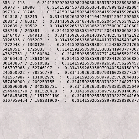
355 / 113  :  0.31415929203539823008849557522123893805e
59973 / 19090  :  0.31415924567836563645887899423782084
99733 / 31746  :  0.31415926415926415926415926415926415
104348 / 33215  :  0.3141592653921421044708715941592653
208341 / 66317  :  0.3141592653467436705520454785349156
312689 / 99532  :  0.3141592653618936623397500301410601
833719 / 265381  :  0.314159265358107777120441930658185
1146408 / 364913  :  0.31415926535914039784825424142192
3126535 / 995207  :  0.31415926535886504013737845493450
4272943 / 1360120  :  0.3141592653589389171543687321706
5419351 / 1725033  :  0.3141592653589815383241943777307
47627751 / 15160384  :  0.31415926535897771454865523195
58466453 / 18610450  :  0.31415926535897842341265256885
80143857 / 25510582  :  0.31415926535897926593756269457
165707065 / 52746197  :  0.3141592653589793402546158920
245850922 / 78256779  :  0.3141592653589793160283277184
411557987 / 131002976  :  0.314159265358979325782644815
657408909 / 209259755  :  0.314159265358979322134827119
1068966896 / 340262731  :  0.31415926535897932353925649
2549491779 / 811528438  :  0.31415926535897932390140097
3618458675 / 1151791169  :  0.3141592653589793237944160