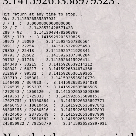
3.14159265358979323':
Hit return at any time to stop...

Ok: 3.1415926535897931

3 / 1  :  3.0000000000000000

22 / 7  :  3.1428571428571428

289 / 92  :  3.1413043478260869

355 / 113  :  3.1415929203539825

59973 / 19090  :  3.1415924567836564

69913 / 22254  :  3.1415925226925498

79853 / 25418  :  3.1415925721929341

89793 / 28582  :  3.1415926107340284

99733 / 31746  :  3.1415926415926414

104348 / 33215  :  3.1415926539214212

208341 / 66317  :  3.1415926534674368

312689 / 99532  :  3.1415926536189365

833719 / 265381  :  3.1415926535810779

1146408 / 364913  :  3.1415926535914038

3126535 / 995207  :  3.1415926535886505

4272943 / 1360120  :  3.1415926535893890

5419351 / 1725033  :  3.1415926535898153

47627751 / 15160384  :  3.1415926535897771

58466453 / 18610450  :  3.1415926535897842

69305155 / 22060516  :  3.1415926535897891

74724506 / 23785549  :  3.1415926535897909

80143857 / 25510582  :  3.1415926535897927
